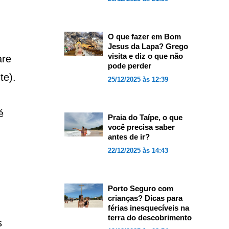
O que fazer em Bom
Jesus da Lapa? Grego
visita e diz o que não
are
pode perder
te).
25/12/2025 às 12:39
é
Praia do Taípe, o que
você precisa saber
antes de ir?
22/12/2025 às 14:43
Porto Seguro com
crianças? Dicas para
férias inesquecíveis na
terra do descobrimento
s