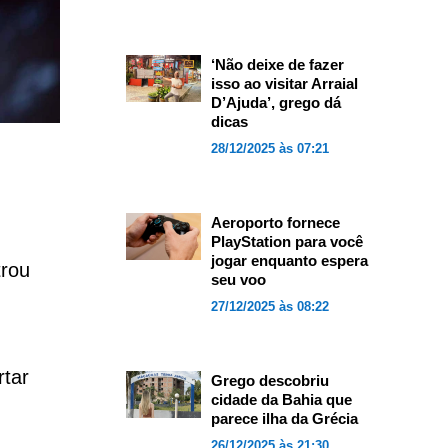
‘Não deixe de fazer
isso ao visitar Arraial
D’Ajuda’, grego dá
dicas
28/12/2025 às 07:21
Aeroporto fornece
PlayStation para você
jogar enquanto espera
trou
seu voo
27/12/2025 às 08:22
rtar
Grego descobriu
cidade da Bahia que
parece ilha da Grécia
26/12/2025 às 21:30