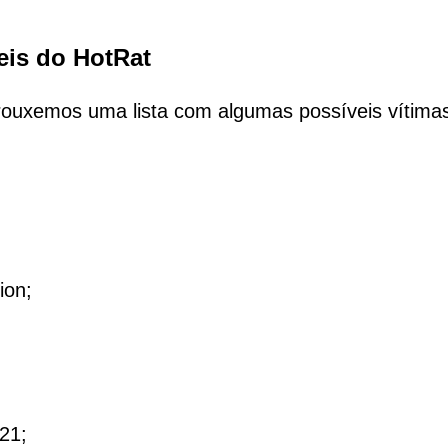
eis do HotRat
 trouxemos uma lista com algumas possíveis vítima
ion;
21;