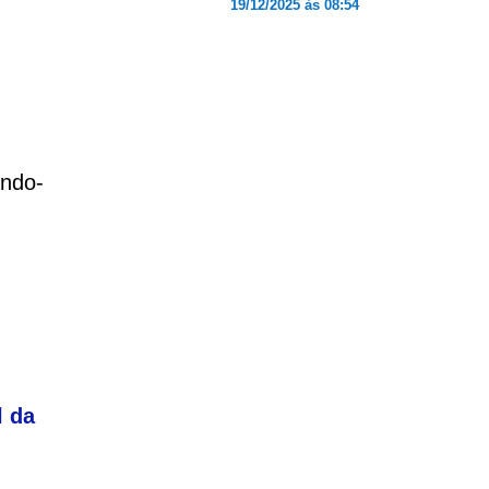
19/12/2025 às 08:54
ando-
l da