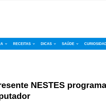
RA
RECEITAS
DICAS
SAÚDE
CURIOSIDA
presente NESTES program
putador