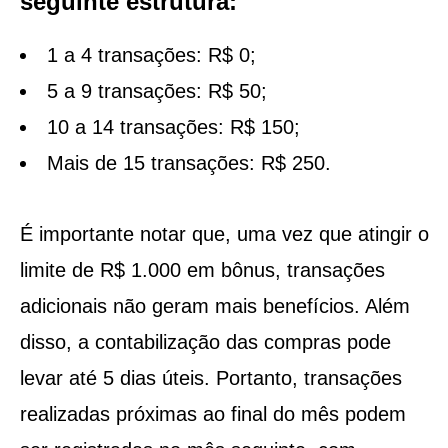
seguinte estrutura:
1 a 4 transações: R$ 0;
5 a 9 transações: R$ 50;
10 a 14 transações: R$ 150;
Mais de 15 transações: R$ 250.
É importante notar que, uma vez que atingir o
limite de R$ 1.000 em bônus, transações
adicionais não geram mais benefícios. Além
disso, a contabilização das compras pode
levar até 5 dias úteis. Portanto, transações
realizadas próximas ao final do mês podem