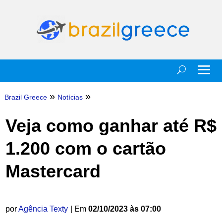
»
»
Brazil Greece
Notícias
Veja como ganhar até R$
1.200 com o cartão
Mastercard
por
Agência Texty
| Em
02/10/2023 às 07:00