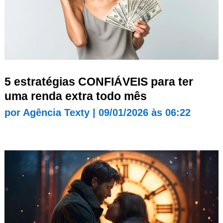
5 estratégias CONFIÁVEIS para ter
uma renda extra todo mês
por
Agência Texty
|
09/01/2026 às 06:22