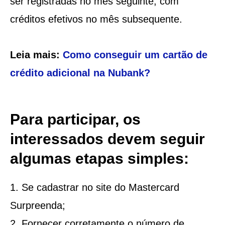
ser registradas no mês seguinte, com
créditos efetivos no mês subsequente.
Leia mais:
Como conseguir um cartão de
crédito adicional na Nubank?
Para participar, os
interessados devem seguir
algumas etapas simples:
Se cadastrar no site do Mastercard
Surpreenda;
Fornecer corretamente o número de