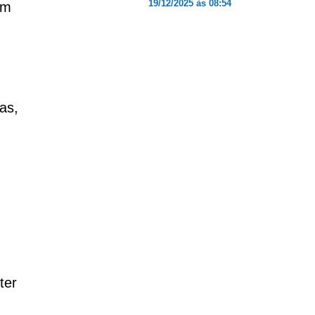
19/12/2025 às 08:54
am
as,
ter