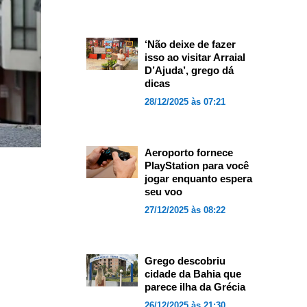
‘Não deixe de fazer
isso ao visitar Arraial
D’Ajuda’, grego dá
dicas
28/12/2025 às 07:21
Aeroporto fornece
PlayStation para você
jogar enquanto espera
seu voo
27/12/2025 às 08:22
Grego descobriu
cidade da Bahia que
parece ilha da Grécia
26/12/2025 às 21:30