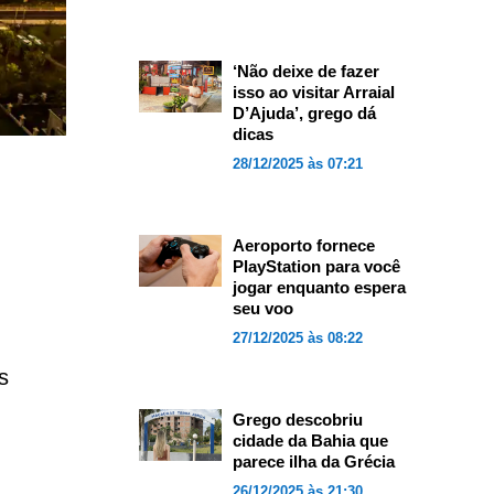
‘Não deixe de fazer
isso ao visitar Arraial
D’Ajuda’, grego dá
dicas
28/12/2025 às 07:21
Aeroporto fornece
PlayStation para você
jogar enquanto espera
seu voo
27/12/2025 às 08:22
s
Grego descobriu
cidade da Bahia que
parece ilha da Grécia
26/12/2025 às 21:30