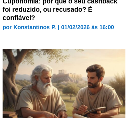
Cuponomia: por que o seu cashback
foi reduzido, ou recusado? É
confiável?
por
Konstantinos P.
|
01/02/2026 às 16:00