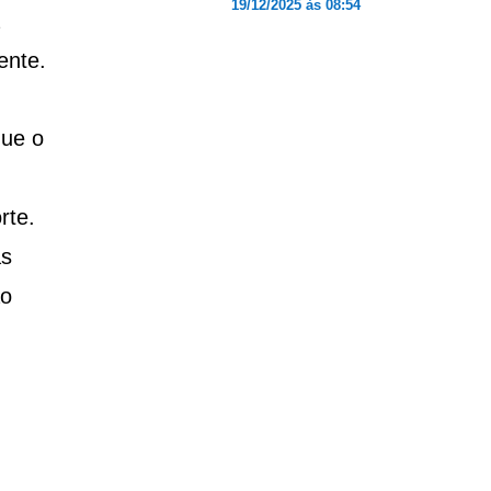
19/12/2025 às 08:54
ente.
que o
rte.
as
ão