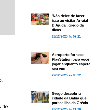
‘Não deixe de fazer
isso ao visitar Arraial
D’Ajuda’, grego dá
dicas
28/12/2025 às 07:21
Aeroporto fornece
PlayStation para você
jogar enquanto espera
seu voo
27/12/2025 às 08:22
o,
Grego descobriu
cidade da Bahia que
parece ilha da Grécia
s de
26/12/2025 às 21:30