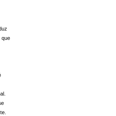
duz
m que
é
al.
se
te.