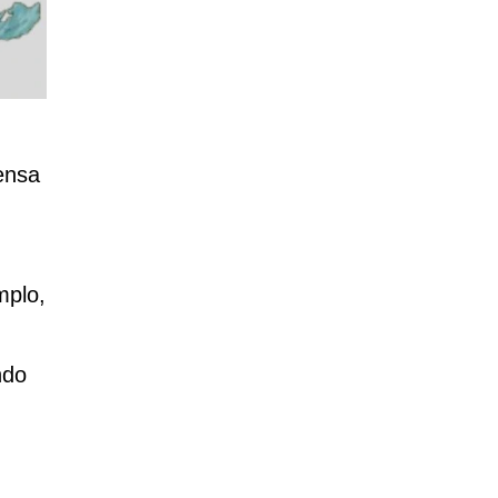
ensa
mplo,
ndo