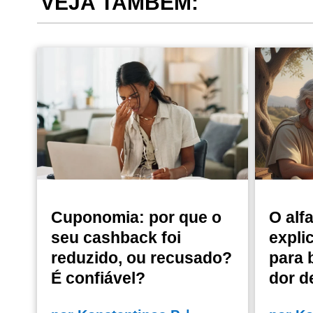
VEJA TAMBÉM:
Cuponomia: por que o
O alf
seu cashback foi
expli
reduzido, ou recusado?
para 
É confiável?
dor d