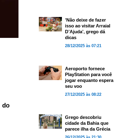
‘Não deixe de fazer
isso ao visitar Arraial
D’Ajuda’, grego dá
dicas
28/12/2025 às 07:21
Aeroporto fornece
PlayStation para você
jogar enquanto espera
seu voo
27/12/2025 às 08:22
 do
Grego descobriu
cidade da Bahia que
parece ilha da Grécia
26/12/2025 às 21:30