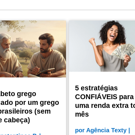
5 estratégias
abeto grego
CONFIÁVEIS para 
cado por um grego
uma renda extra t
brasileiros (sem
mês
e cabeça)
por
Agência Texty
|