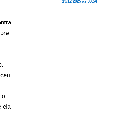
19/12/2025 às 08:54
ontra
obre
o,
eceu.
go.
 ela