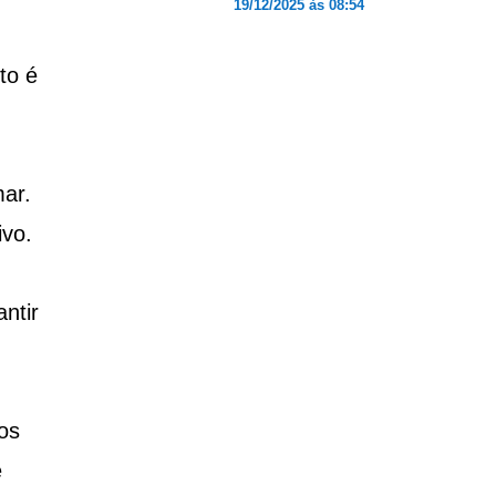
19/12/2025 às 08:54
to é
ar.
ivo.
ntir
os
e