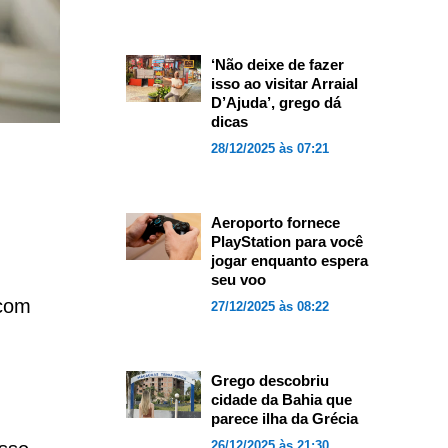
‘Não deixe de fazer
isso ao visitar Arraial
D’Ajuda’, grego dá
dicas
28/12/2025 às 07:21
Aeroporto fornece
PlayStation para você
jogar enquanto espera
seu voo
 com
27/12/2025 às 08:22
Grego descobriu
cidade da Bahia que
parece ilha da Grécia
26/12/2025 às 21:30