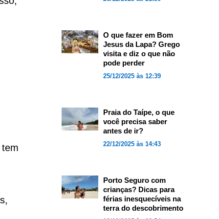
sso,
O que fazer em Bom
Jesus da Lapa? Grego
visita e diz o que não
pode perder
25/12/2025 às 12:39
Praia do Taípe, o que
você precisa saber
antes de ir?
22/12/2025 às 14:43
e tem
.
Porto Seguro com
crianças? Dicas para
s,
férias inesquecíveis na
terra do descobrimento