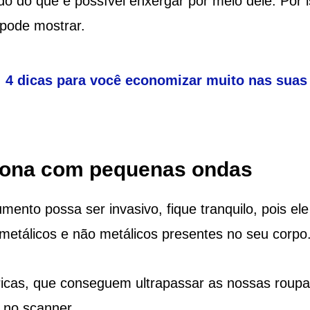
 do que é possível enxergar por meio dele. Por i
pode mostrar.
 4 dicas para você economizar muito nas suas
ciona com pequenas ondas
ento possa ser invasivo, fique tranquilo, pois el
s metálicos e não metálicos presentes no seu corpo
ricas, que conseguem ultrapassar as nossas roupa
 no scanner.