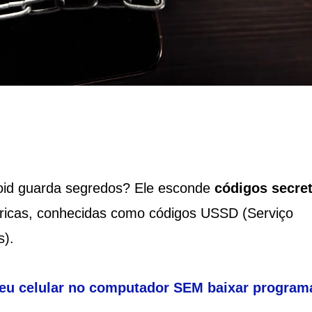
oid guarda segredos? Ele esconde
códigos secre
ricas, conhecidas como códigos USSD (Serviço
s).
seu celular no computador SEM baixar program