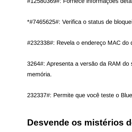
#12580369#: Fornece informações detal
*#7465625#: Verifica o status de bloque
#232338#: Revela o endereço MAC do dis
3264#: Apresenta a versão da RAM do seu
memória.
232337#: Permite que você teste o Blue
Desvende os mistérios 