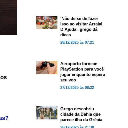
‘Não deixe de fazer
isso ao visitar Arraial
D’Ajuda’, grego dá
dicas
28/12/2025 às 07:21
Aeroporto fornece
PlayStation para você
jogar enquanto espera
tos
seu voo
27/12/2025 às 08:22
Grego descobriu
cidade da Bahia que
as?
parece ilha da Grécia
26/12/2025 às 21:30