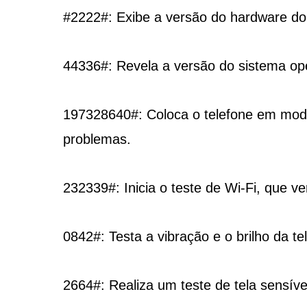
#2222#: Exibe a versão do hardware d
44336#: Revela a versão do sistema ope
197328640#: Coloca o telefone em modo 
problemas.
232339#: Inicia o teste de Wi-Fi, que ve
0842#: Testa a vibração e o brilho da tel
2664#: Realiza um teste de tela sensível