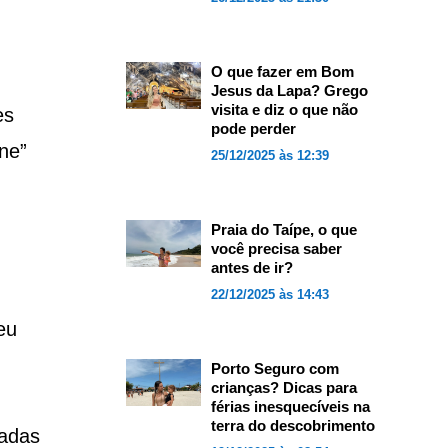
O que fazer em Bom
Jesus da Lapa? Grego
visita e diz o que não
es
pode perder
ne”
25/12/2025 às 12:39
Praia do Taípe, o que
você precisa saber
antes de ir?
22/12/2025 às 14:43
eu
Porto Seguro com
crianças? Dicas para
férias inesquecíveis na
terra do descobrimento
hadas