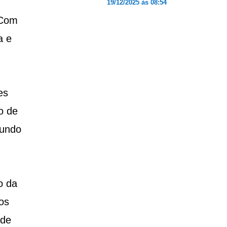
19/12/2025 às 08:54
 Com
a e
es
o de
fundo
o da
os
 de