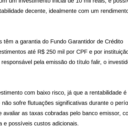
m um investimento inicial de 10 mil reais, é possí
ntabilidade decente, idealmente com um rendiment
 têm a garantia do Fundo Garantidor de Crédito
stimentos até R$ 250 mil por CPF e por instituiçã
 responsável pela emissão do título falir, o investid
timento com baixo risco, já que a rentabilidade é
ão sofre flutuações significativas durante o perí
te avaliar as taxas cobradas pelo banco emissor, 
 e possíveis custos adicionais.