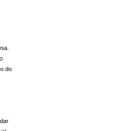
esa.
o
to do
adar