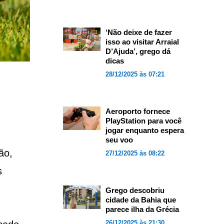
‘Não deixe de fazer
isso ao visitar Arraial
D’Ajuda’, grego dá
dicas
28/12/2025 às 07:21
Aeroporto fornece
PlayStation para você
jogar enquanto espera
seu voo
ão,
27/12/2025 às 08:22
s
Grego descobriu
cidade da Bahia que
parece ilha da Grécia
26/12/2025 às 21:30