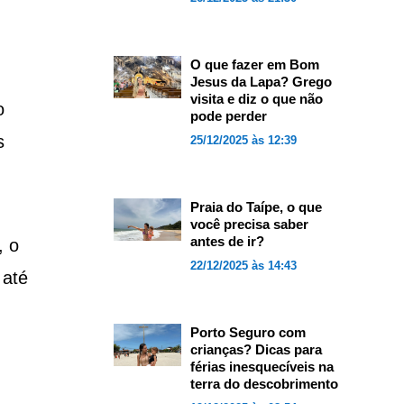
O que fazer em Bom
Jesus da Lapa? Grego
visita e diz o que não
o
pode perder
s
25/12/2025 às 12:39
Praia do Taípe, o que
você precisa saber
antes de ir?
, o
22/12/2025 às 14:43
 até
Porto Seguro com
crianças? Dicas para
férias inesquecíveis na
terra do descobrimento