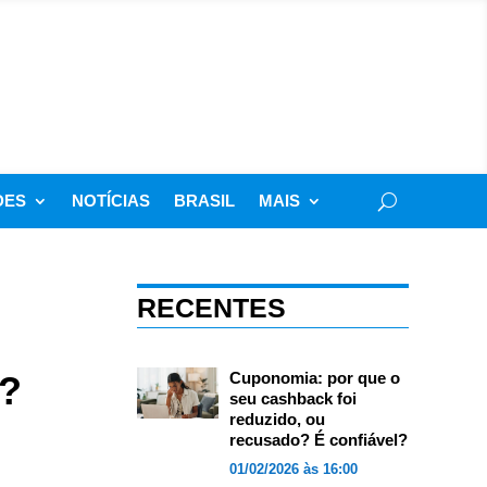
DES
NOTÍCIAS
BRASIL
MAIS
RECENTES
3?
Cuponomia: por que o
seu cashback foi
reduzido, ou
recusado? É confiável?
01/02/2026 às 16:00