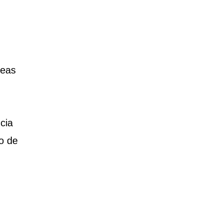
reas
cia
o de