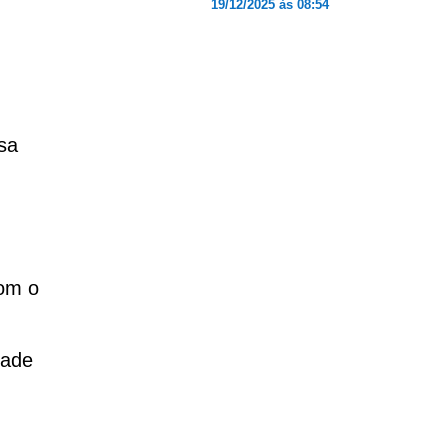
19/12/2025 às 08:54
sa
om o
dade