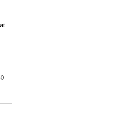
at
50