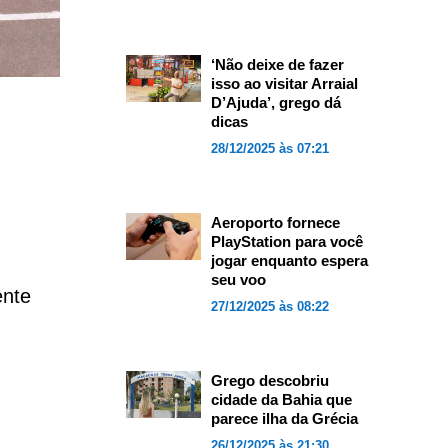
‘Não deixe de fazer
isso ao visitar Arraial
D’Ajuda’, grego dá
dicas
28/12/2025 às 07:21
Aeroporto fornece
PlayStation para você
jogar enquanto espera
seu voo
ente
27/12/2025 às 08:22
Grego descobriu
cidade da Bahia que
parece ilha da Grécia
26/12/2025 às 21:30