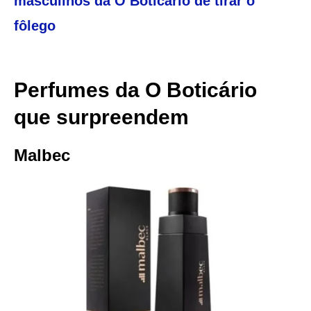
masculinos da O Boticário de tirar o
fôlego
Perfumes da O Boticário
que surpreendem
Malbec