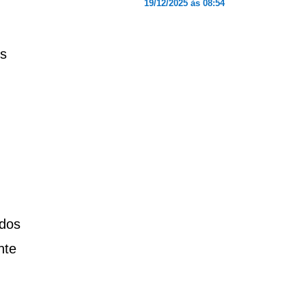
19/12/2025 às 08:54
os
ndos
nte