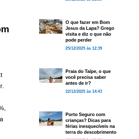
O que fazer em Bom
om
Jesus da Lapa? Grego
visita e diz o que não
pode perder
25/12/2025 às 12:39
Praia do Taípe, o que
t
você precisa saber
antes de ir?
r.
22/12/2025 às 14:43
%,
Porto Seguro com
 a
crianças? Dicas para
férias inesquecíveis na
terra do descobrimento