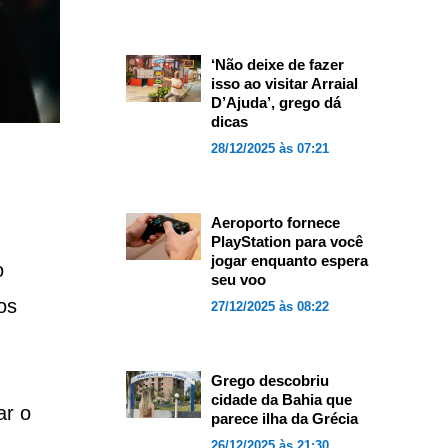
‘Não deixe de fazer
isso ao visitar Arraial
D’Ajuda’, grego dá
dicas
28/12/2025 às 07:21
Aeroporto fornece
PlayStation para você
jogar enquanto espera
o
seu voo
os
27/12/2025 às 08:22
Grego descobriu
cidade da Bahia que
ar o
parece ilha da Grécia
26/12/2025 às 21:30