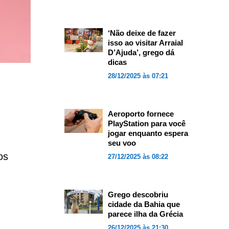
‘Não deixe de fazer
isso ao visitar Arraial
D’Ajuda’, grego dá
dicas
28/12/2025 às 07:21
Aeroporto fornece
PlayStation para você
jogar enquanto espera
seu voo
os
27/12/2025 às 08:22
Grego descobriu
cidade da Bahia que
parece ilha da Grécia
26/12/2025 às 21:30