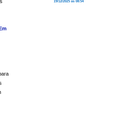
​​
19/12/2025 às 08:54
 Em
para
s
m