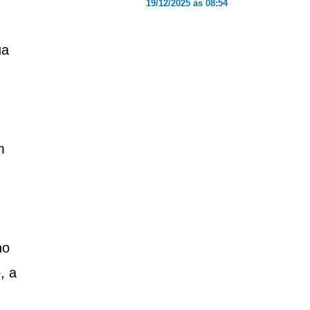
19/12/2025 às 08:54
ua
m
no
, a