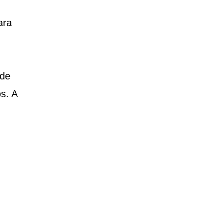
ara
ode
s. A