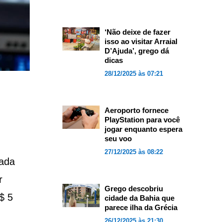
‘Não deixe de fazer
isso ao visitar Arraial
D’Ajuda’, grego dá
dicas
28/12/2025 às 07:21
Aeroporto fornece
PlayStation para você
jogar enquanto espera
seu voo
27/12/2025 às 08:22
cada
r
Grego descobriu
$ 5
cidade da Bahia que
parece ilha da Grécia
26/12/2025 às 21:30