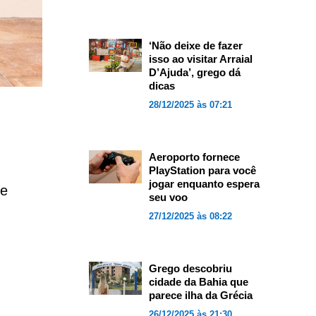
‘Não deixe de fazer
isso ao visitar Arraial
D’Ajuda’, grego dá
dicas
28/12/2025 às 07:21
Aeroporto fornece
PlayStation para você
jogar enquanto espera
 e
seu voo
27/12/2025 às 08:22
Grego descobriu
cidade da Bahia que
parece ilha da Grécia
26/12/2025 às 21:30