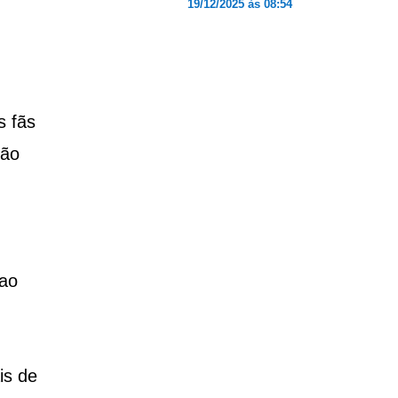
19/12/2025 às 08:54
s fãs
são
 ao
is de