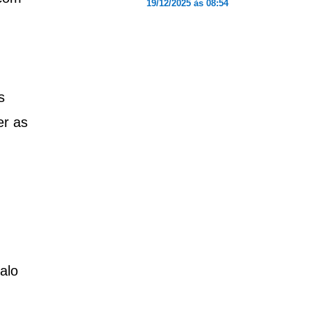
19/12/2025 às 08:54
s
er as
alo