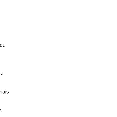
qui
ou
iais
s