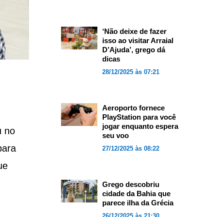
‘Não deixe de fazer
isso ao visitar Arraial
D’Ajuda’, grego dá
dicas
28/12/2025 às 07:21
Aeroporto fornece
PlayStation para você
jogar enquanto espera
u no
seu voo
para
27/12/2025 às 08:22
ue
Grego descobriu
cidade da Bahia que
parece ilha da Grécia
26/12/2025 às 21:30