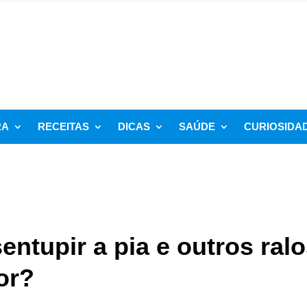
RA
RECEITAS
DICAS
SAÚDE
CURIOSIDA
ntupir a pia e outros ral
or?