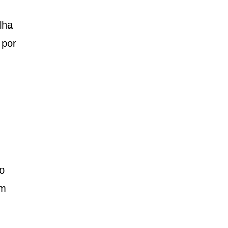
lha
 por
o
um