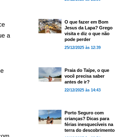
O que fazer em Bom
ce
Jesus da Lapa? Grego
visita e diz o que não
ue a
pode perder
25/12/2025 às 12:39
de
Praia do Taípe, o que
você precisa saber
antes de ir?
22/12/2025 às 14:43
Porto Seguro com
crianças? Dicas para
férias inesquecíveis na
terra do descobrimento
 com