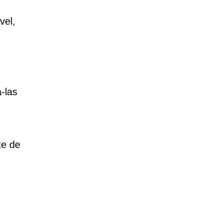
vel,
-las
te de