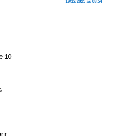
19/12/2025 às 08:54
de 10
s
rir