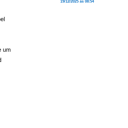
19/12/2025 às 08:54
el
se um
d