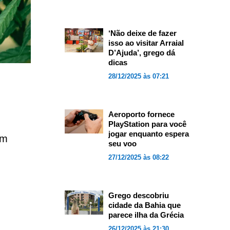
‘Não deixe de fazer
isso ao visitar Arraial
D’Ajuda’, grego dá
dicas
28/12/2025 às 07:21
Aeroporto fornece
PlayStation para você
jogar enquanto espera
um
seu voo
27/12/2025 às 08:22
Grego descobriu
cidade da Bahia que
parece ilha da Grécia
26/12/2025 às 21:30