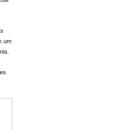
as
em um
nis.
ões