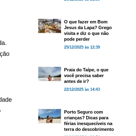
O que fazer em Bom
Jesus da Lapa? Grego
visita e diz o que não
pode perder
da.
25/12/2025 às 12:39
ação
Praia do Taípe, o que
você precisa saber
antes de ir?
22/12/2025 às 14:43
idade
o
Porto Seguro com
crianças? Dicas para
férias inesquecíveis na
terra do descobrimento