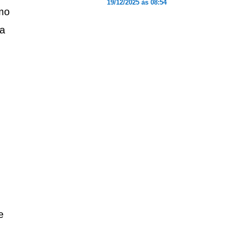
19/12/2025 às 08:54
mo
sa
e