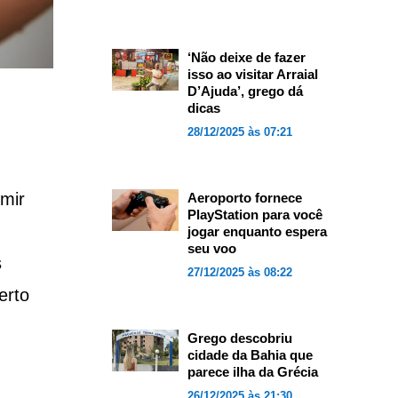
‘Não deixe de fazer
isso ao visitar Arraial
D’Ajuda’, grego dá
dicas
28/12/2025 às 07:21
mir
Aeroporto fornece
PlayStation para você
jogar enquanto espera
seu voo
s
27/12/2025 às 08:22
erto
Grego descobriu
cidade da Bahia que
parece ilha da Grécia
26/12/2025 às 21:30