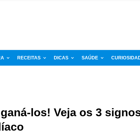
RA
RECEITAS
DICAS
SAÚDE
CURIOSIDA
ganá-los! Veja os 3 signo
díaco