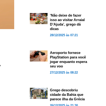
‘Não deixe de fazer
isso ao visitar Arraial
D’Ajuda’, grego dá
dicas
28/12/2025 às 07:21
Aeroporto fornece
PlayStation para você
jogar enquanto espera
,
seu voo
27/12/2025 às 08:22
Grego descobriu
cidade da Bahia que
parece ilha da Grécia
26/12/2025 às 21:30