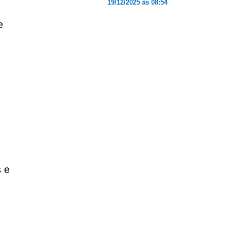
19/12/2025 às 08:54
e
 e