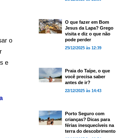
O que fazer em Bom
Jesus da Lapa? Grego
visita e diz o que não
sar o
pode perder
25/12/2025 às 12:39
r
s e
Praia do Taípe, o que
você precisa saber
antes de ir?
22/12/2025 às 14:43
a
Porto Seguro com
crianças? Dicas para
férias inesquecíveis na
terra do descobrimento