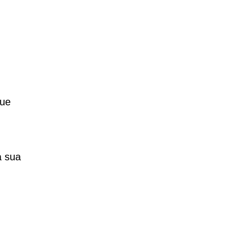
que
a sua
!