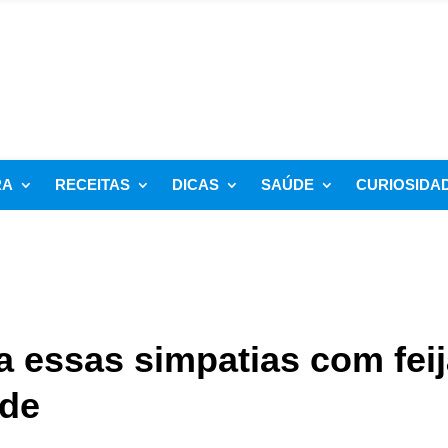
RA
RECEITAS
DICAS
SAÚDE
CURIOSIDA
a essas simpatias com fei
ade