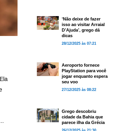
‘Não deixe de fazer
isso ao visitar Arraial
D’Ajuda’, grego dá
dicas
28/12/2025 às 07:21
Aeroporto fornece
PlayStation para você
jogar enquanto espera
Ela
seu voo
e
27/12/2025 às 08:22
Grego descobriu
cidade da Bahia que
s…
parece ilha da Grécia
26/12/2025 às 21:30