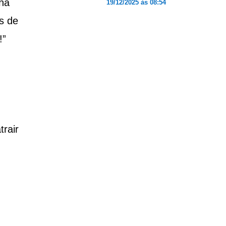
lha
19/12/2025 às 08:54
s de
!”
rair