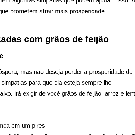
istem algumas simpatias que podem ajudar nisso. A
ue prometem atrair mais prosperidade.
zadas com grãos de feijão
e
óspera, mas não deseja perder a prosperidade de
 simpatias para que ela esteja sempre lhe
o, irá exigir de você grãos de feijão, arroz e lent
anca em um pires