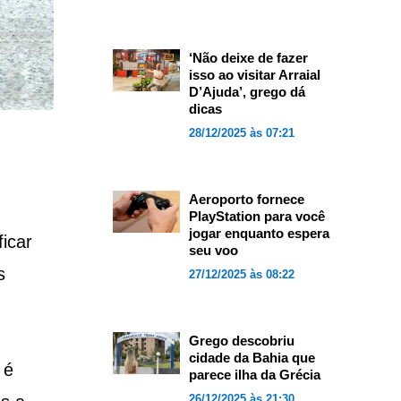
‘Não deixe de fazer
isso ao visitar Arraial
D’Ajuda’, grego dá
dicas
28/12/2025 às 07:21
Aeroporto fornece
PlayStation para você
jogar enquanto espera
ficar
seu voo
s
27/12/2025 às 08:22
Grego descobriu
cidade da Bahia que
 é
parece ilha da Grécia
26/12/2025 às 21:30