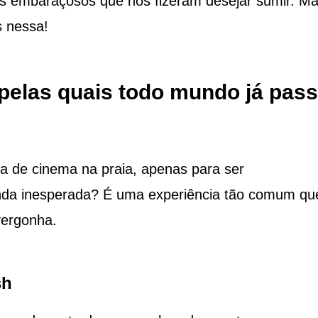
s embaraçosos que nos fizeram desejar sumir. Ma
s nessa!
pelas quais todo mundo já pas
 de cinema na praia, apenas para ser
da inesperada? É uma experiência tão comum qu
vergonha.
sh