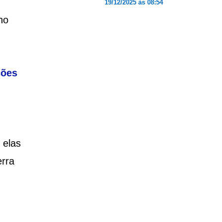
19/12/2025 às 08:54
no
ções
 elas
rra