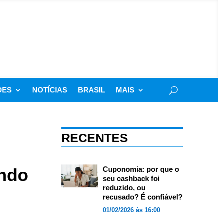
DES
NOTÍCIAS
BRASIL
MAIS
RECENTES
undo
Cuponomia: por que o
seu cashback foi
reduzido, ou
recusado? É confiável?
01/02/2026 às 16:00