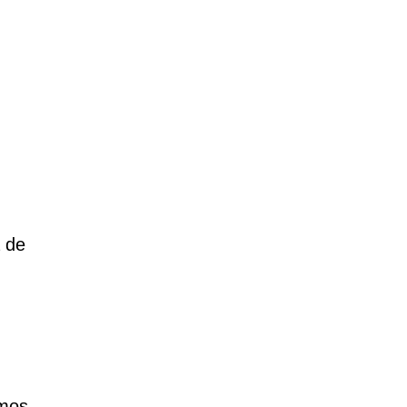
 de
amos