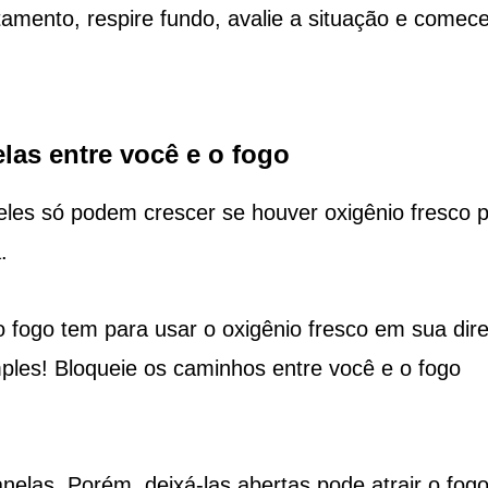
tamento, respire fundo, avalie a situação e comec
elas entre você e o fogo
eles só podem crescer se houver oxigênio fresco 
.
 fogo tem para usar o oxigênio fresco em sua dir
mples! Bloqueie os caminhos entre você e o fogo
anelas. Porém, deixá-las abertas pode atrair o fogo