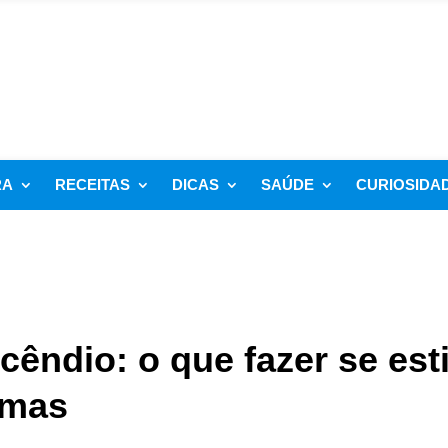
RA
RECEITAS
DICAS
SAÚDE
CURIOSIDA
êndio: o que fazer se est
amas