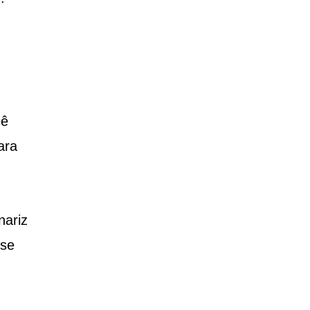
cê
ara
nariz
 se