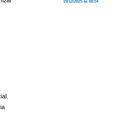
mizar
19/12/2025 às 08:54
ial.
ia