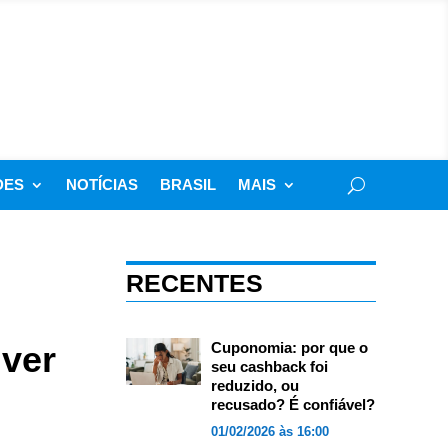
DES
NOTÍCIAS
BRASIL
MAIS
RECENTES
iver
Cuponomia: por que o
seu cashback foi
reduzido, ou
recusado? É confiável?
01/02/2026 às 16:00