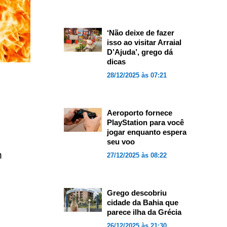
‘Não deixe de fazer
isso ao visitar Arraial
D’Ajuda’, grego dá
dicas
28/12/2025 às 07:21
Aeroporto fornece
PlayStation para você
jogar enquanto espera
seu voo
m
27/12/2025 às 08:22
Grego descobriu
cidade da Bahia que
parece ilha da Grécia
26/12/2025 às 21:30