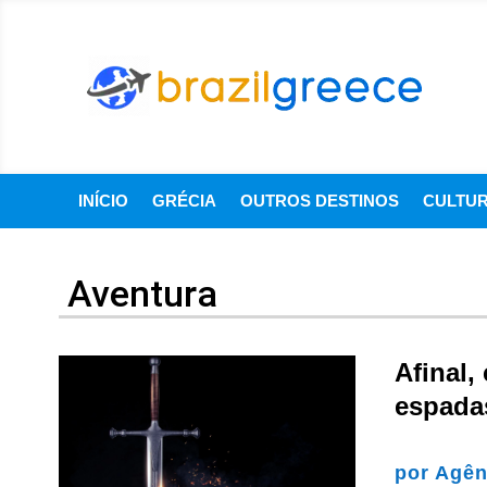
INÍCIO
GRÉCIA
OUTROS DESTINOS
CULTU
Aventura
Afinal
espada
por
Agên