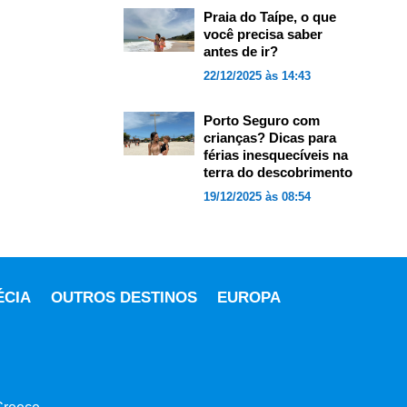
Praia do Taípe, o que
você precisa saber
antes de ir?
22/12/2025 às 14:43
Porto Seguro com
crianças? Dicas para
férias inesquecíveis na
terra do descobrimento
19/12/2025 às 08:54
ÉCIA
OUTROS DESTINOS
EUROPA