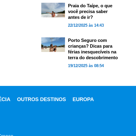
Praia do Taípe, o que
você precisa saber
antes de ir?
22/12/2025 às 14:43
Porto Seguro com
crianças? Dicas para
férias inesquecíveis na
terra do descobrimento
19/12/2025 às 08:54
ÉCIA
OUTROS DESTINOS
EUROPA