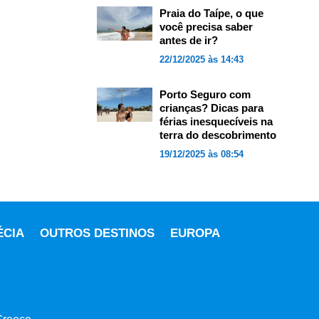
Praia do Taípe, o que
você precisa saber
antes de ir?
22/12/2025 às 14:43
Porto Seguro com
crianças? Dicas para
férias inesquecíveis na
terra do descobrimento
19/12/2025 às 08:54
ÉCIA
OUTROS DESTINOS
EUROPA