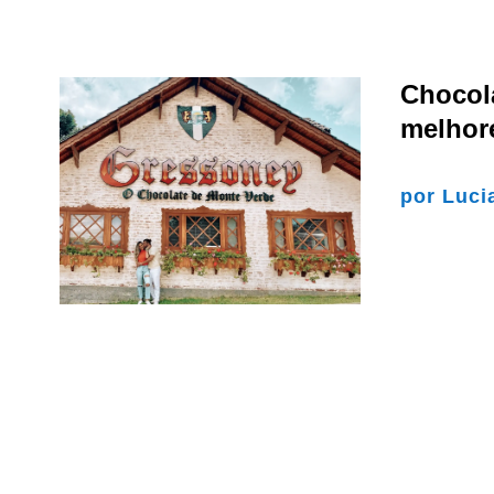
Chocol
melhore
por
Luci