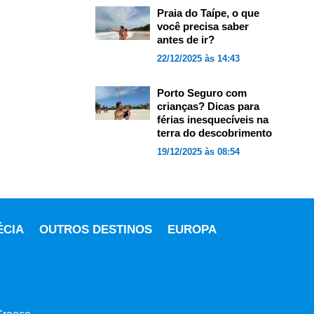
Praia do Taípe, o que
você precisa saber
antes de ir?
22/12/2025 às 14:43
Porto Seguro com
crianças? Dicas para
férias inesquecíveis na
terra do descobrimento
19/12/2025 às 08:54
ÉCIA
OUTROS DESTINOS
EUROPA