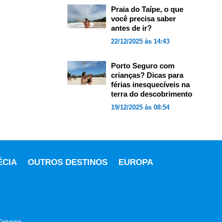
Praia do Taípe, o que
você precisa saber
antes de ir?
22/12/2025 às 14:43
Porto Seguro com
crianças? Dicas para
férias inesquecíveis na
terra do descobrimento
19/12/2025 às 08:54
ÉCIA
OUTROS DESTINOS
EUROPA