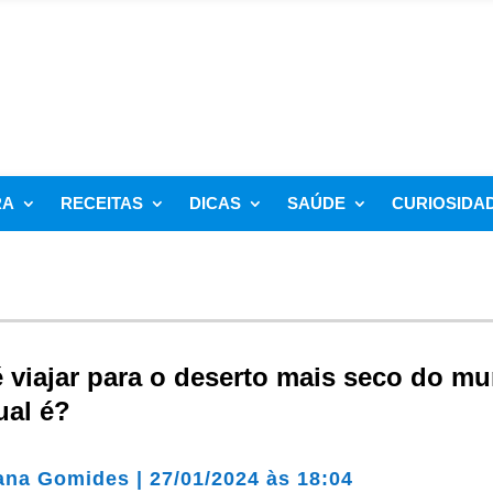
RA
RECEITAS
DICAS
SAÚDE
CURIOSIDA
 viajar para o deserto mais seco do m
ual é?
ana Gomides
|
27/01/2024 às 18:04