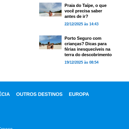
Praia do Taípe, o que
você precisa saber
antes de ir?
22/12/2025 às 14:43
Porto Seguro com
crianças? Dicas para
férias inesquecíveis na
terra do descobrimento
19/12/2025 às 08:54
ÉCIA
OUTROS DESTINOS
EUROPA