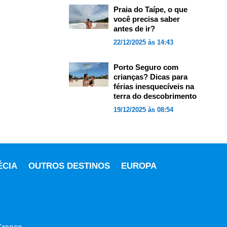
Praia do Taípe, o que
você precisa saber
antes de ir?
22/12/2025 às 14:43
Porto Seguro com
crianças? Dicas para
férias inesquecíveis na
terra do descobrimento
19/12/2025 às 08:54
ÉCIA
OUTROS DESTINOS
EUROPA