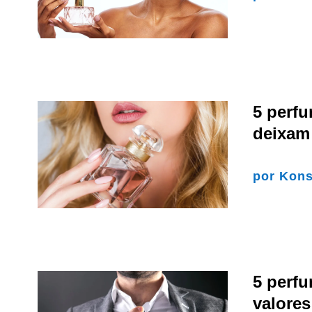
5 perfu
deixam 
por
Kons
5 perf
valore