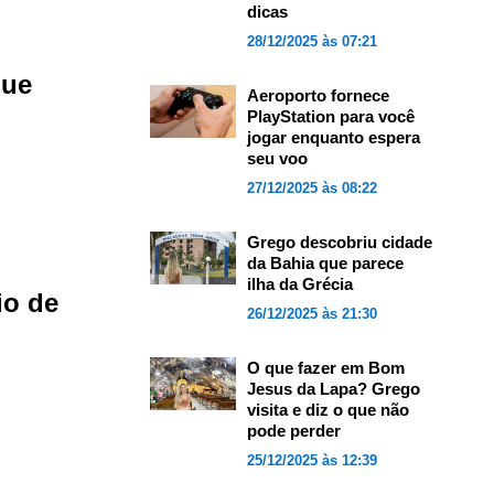
dicas
28/12/2025 às 07:21
que
Aeroporto fornece
PlayStation para você
jogar enquanto espera
seu voo
27/12/2025 às 08:22
Grego descobriu cidade
da Bahia que parece
ilha da Grécia
io de
26/12/2025 às 21:30
O que fazer em Bom
Jesus da Lapa? Grego
visita e diz o que não
pode perder
25/12/2025 às 12:39