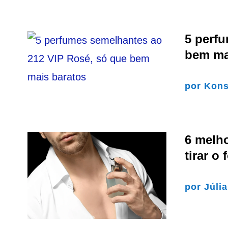
5 perf
bem ma
por
Kons
6 melh
tirar o 
por
Júli