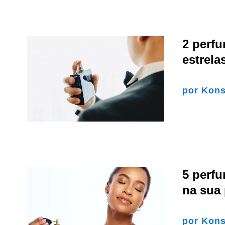
2 perf
estrel
por
Kons
5 perfu
na sua 
por
Kons