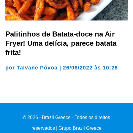
Palitinhos de Batata-doce na Air
Fryer! Uma delícia, parece batata
frita!
por
Talvane Póvoa
|
26/06/2022 às 10:26
© 2026 - Brazil Greece - Todos os direitos
reservados | Grupo Brazil Greece