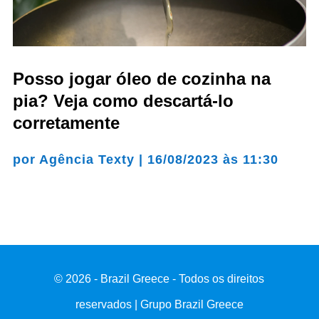
Posso jogar óleo de cozinha na
pia? Veja como descartá-lo
corretamente
por
Agência Texty
|
16/08/2023 às 11:30
© 2026 - Brazil Greece - Todos os direitos
reservados | Grupo Brazil Greece