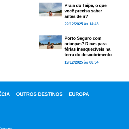
Praia do Taípe, o que
você precisa saber
antes de ir?
22/12/2025 às 14:43
Porto Seguro com
crianças? Dicas para
férias inesquecíveis na
terra do descobrimento
19/12/2025 às 08:54
ÉCIA
OUTROS DESTINOS
EUROPA