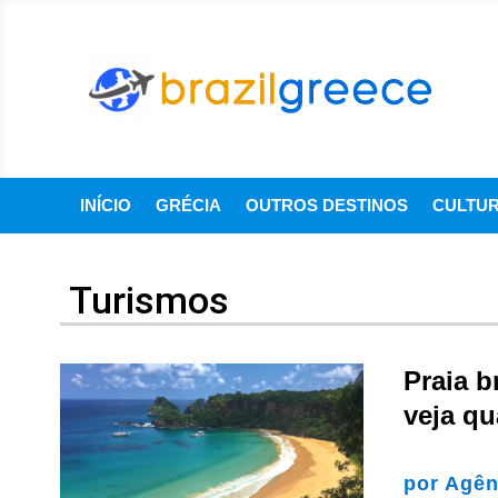
INÍCIO
GRÉCIA
OUTROS DESTINOS
CULTU
Turismos
Praia b
veja qu
por
Agên