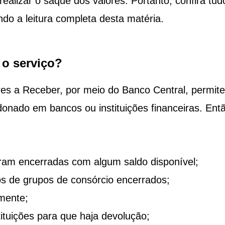
ealizar o saque dos valores. Portanto, confira tud
ndo a leitura completa desta matéria.
 o serviço?
es a Receber, por meio do Banco Central, permit
donado em bancos ou instituições financeiras. Ent
ram encerradas com algum saldo disponível;
s de grupos de consórcio encerrados;
mente;
ituições para que haja devolução;