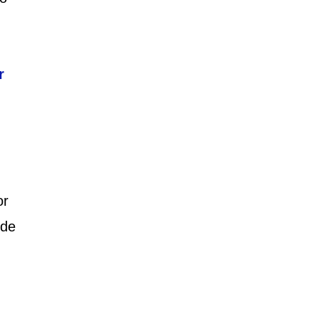
r
or
 de
!