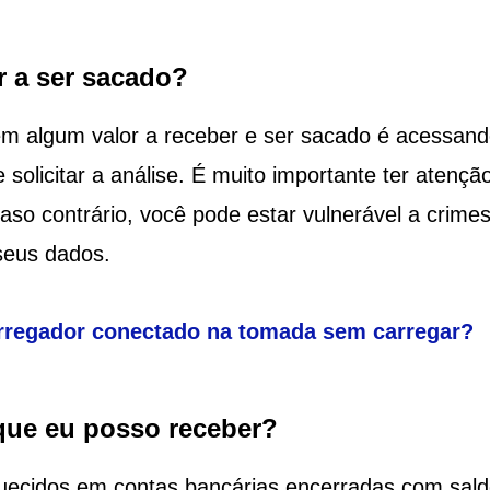
 a ser sacado?
em algum valor a receber e ser sacado é acessand
 solicitar a análise. É muito importante ter atençã
 caso contrário, você pode estar vulnerável a crime
seus dados.
arregador conectado na tomada sem carregar?
 que eu posso receber?
quecidos em contas bancárias encerradas com sal