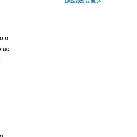
19/12/2025 às 08:54
o o
o ao
s
do