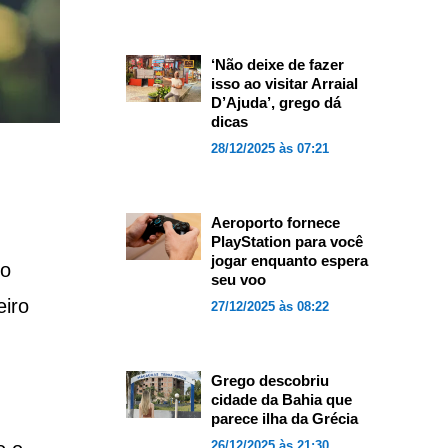
‘Não deixe de fazer
isso ao visitar Arraial
D’Ajuda’, grego dá
dicas
28/12/2025 às 07:21
Aeroporto fornece
PlayStation para você
jogar enquanto espera
no
seu voo
eiro
27/12/2025 às 08:22
Grego descobriu
cidade da Bahia que
parece ilha da Grécia
26/12/2025 às 21:30