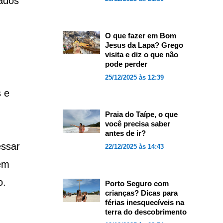
dados
O que fazer em Bom
Jesus da Lapa? Grego
visita e diz o que não
pode perder
25/12/2025 às 12:39
 e
Praia do Taípe, o que
você precisa saber
antes de ir?
essar
22/12/2025 às 14:43
em
o.
Porto Seguro com
crianças? Dicas para
férias inesquecíveis na
terra do descobrimento