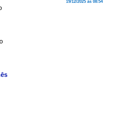
19/12/2025 às 08:54
o
o
mês