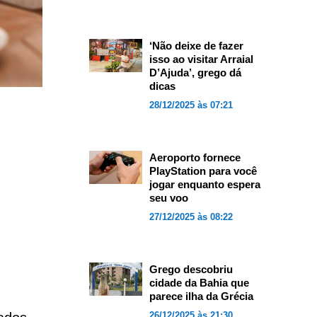
‘Não deixe de fazer
isso ao visitar Arraial
D’Ajuda’, grego dá
dicas
28/12/2025 às 07:21
Aeroporto fornece
PlayStation para você
jogar enquanto espera
seu voo
27/12/2025 às 08:22
Grego descobriu
cidade da Bahia que
parece ilha da Grécia
26/12/2025 às 21:30