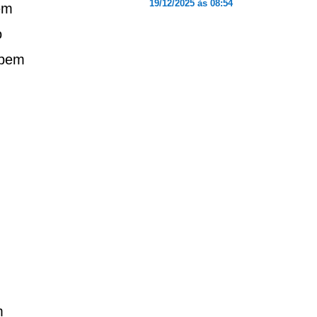
19/12/2025 às 08:54
em
o
 bem
m