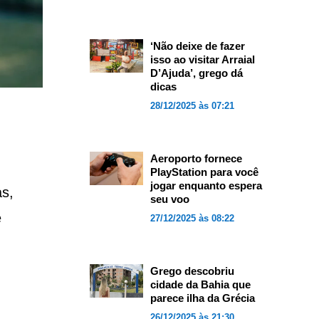
‘Não deixe de fazer
isso ao visitar Arraial
D’Ajuda’, grego dá
dicas
28/12/2025 às 07:21
Aeroporto fornece
PlayStation para você
jogar enquanto espera
s,
seu voo
e
27/12/2025 às 08:22
Grego descobriu
cidade da Bahia que
parece ilha da Grécia
26/12/2025 às 21:30