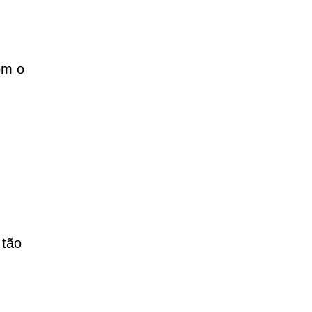
om o
 tão