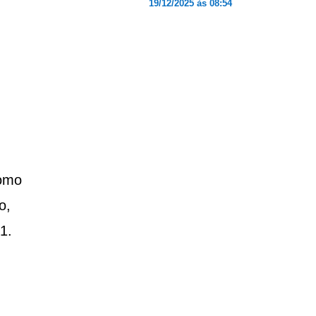
19/12/2025 às 08:54
como
o,
1.