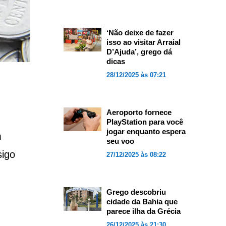
‘Não deixe de fazer
isso ao visitar Arraial
D’Ajuda’, grego dá
dicas
28/12/2025 às 07:21
Aeroporto fornece
PlayStation para você
jogar enquanto espera
m
seu voo
sigo
27/12/2025 às 08:22
Grego descobriu
cidade da Bahia que
parece ilha da Grécia
26/12/2025 às 21:30