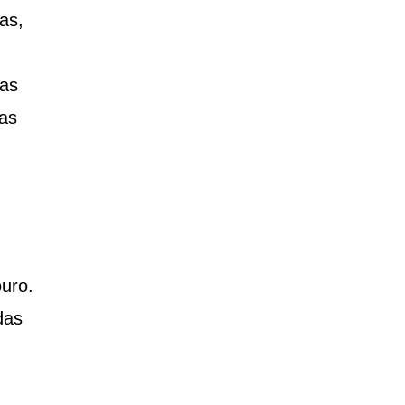
as,
las
as
uro.
das