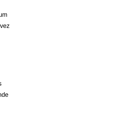
 um
 vez
s
nde