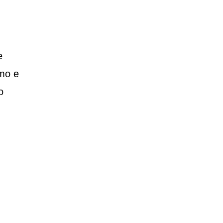
e
smo e
o