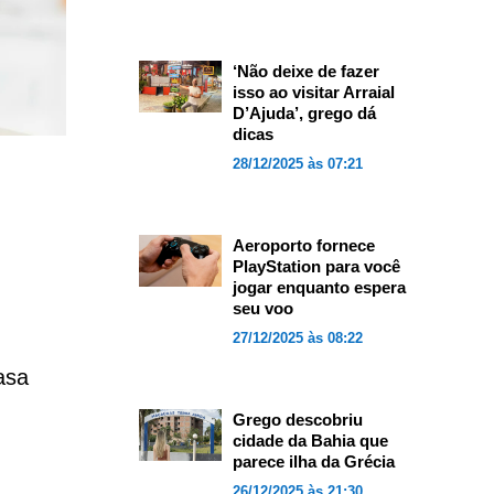
‘Não deixe de fazer
isso ao visitar Arraial
D’Ajuda’, grego dá
dicas
28/12/2025 às 07:21
Aeroporto fornece
PlayStation para você
jogar enquanto espera
seu voo
27/12/2025 às 08:22
asa
Grego descobriu
cidade da Bahia que
parece ilha da Grécia
26/12/2025 às 21:30