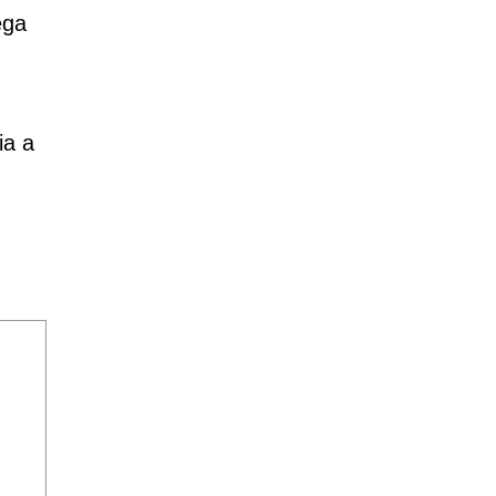
ega
ia a
!