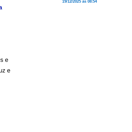
19/12/2025 às 08:54
a
es e
uz e