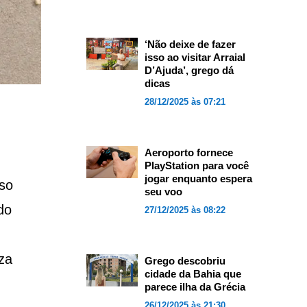
‘Não deixe de fazer
isso ao visitar Arraial
D’Ajuda’, grego dá
dicas
28/12/2025 às 07:21
Aeroporto fornece
PlayStation para você
jogar enquanto espera
sso
seu voo
do
27/12/2025 às 08:22
za
Grego descobriu
cidade da Bahia que
parece ilha da Grécia
26/12/2025 às 21:30