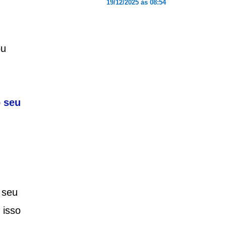
19/12/2025 às 08:54
ou
 seu
 seu
 isso