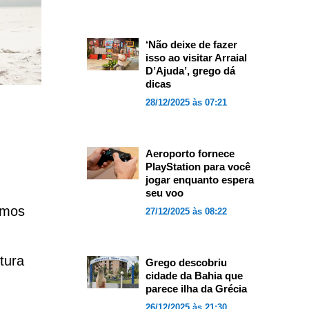
‘Não deixe de fazer
isso ao visitar Arraial
D’Ajuda’, grego dá
dicas
28/12/2025 às 07:21
Aeroporto fornece
PlayStation para você
jogar enquanto espera
seu voo
amos
27/12/2025 às 08:22
tura
Grego descobriu
cidade da Bahia que
parece ilha da Grécia
26/12/2025 às 21:30