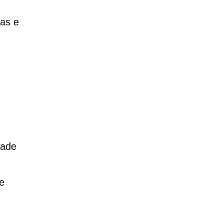
ias e
dade
e