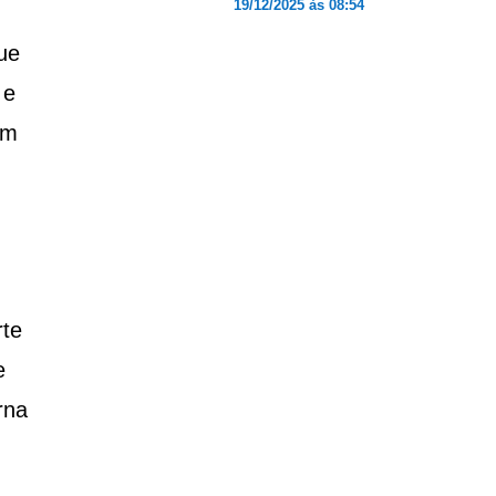
19/12/2025 às 08:54
ue
 e
um
rte
e
rna