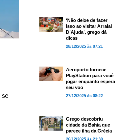
‘Não deixe de fazer
isso ao visitar Arraial
D’Ajuda’, grego dá
dicas
28/12/2025 às 07:21
Aeroporto fornece
PlayStation para você
jogar enquanto espera
seu voo
 se
27/12/2025 às 08:22
Grego descobriu
cidade da Bahia que
parece ilha da Grécia
26/12/2025 às 21:30