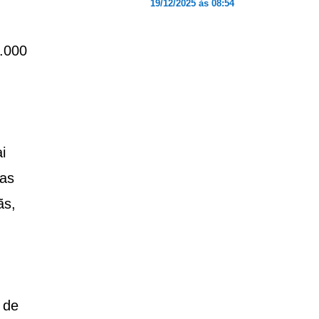
19/12/2025 às 08:54
0.000
i
ias
ãs,
 de