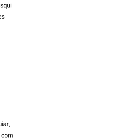
squi
es
iar,
r com