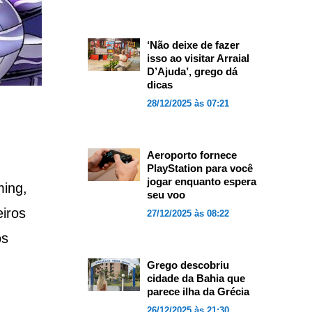
‘Não deixe de fazer
isso ao visitar Arraial
D’Ajuda’, grego dá
dicas
28/12/2025 às 07:21
Aeroporto fornece
PlayStation para você
jogar enquanto espera
ming,
seu voo
eiros
27/12/2025 às 08:22
os
Grego descobriu
cidade da Bahia que
parece ilha da Grécia
26/12/2025 às 21:30