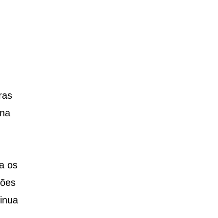
ras
 na
a os
ções
tinua