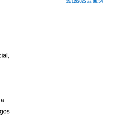
19/12/2025 às 08:54
ial,
 a
ogos