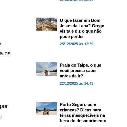
O que fazer em Bom
Jesus da Lapa? Grego
visita e diz o que não
pode perder
A
25/12/2025 às 12:39
ra os
Praia do Taípe, o que
você precisa saber
antes de ir?
22/12/2025 às 14:43
Porto Seguro com
por
crianças? Dicas para
férias inesquecíveis na
u
terra do descobrimento