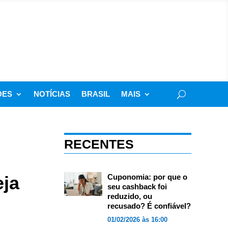
DES
NOTÍCIAS
BRASIL
MAIS
RECENTES
eja
Cuponomia: por que o
seu cashback foi
reduzido, ou
recusado? É confiável?
01/02/2026 às 16:00