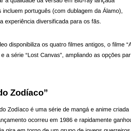
lar à qualidade da versão em Blu-ray lançada
as incluem português (com dublagem da Álamo),
experiência diversificada para os fãs.
 disponibiliza os quatro filmes antigos, o filme “
n e a série “Lost Canvas”, ampliando as opções pa
 do Zodíaco”
 do Zodíaco é uma série de mangá e anime criada 
ançamento ocorreu em 1986 e rapidamente ganho
ia gira em torno de um grupo de jovens guerreiros