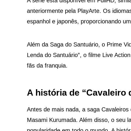
A série está disponível em FullHD, simi
anteriormente pela PlayArte. Os idiom
espanhol e japonês, proporcionando uma 
Além da Saga do Santuário, o Prime Video
Lenda do Santuário”, o filme Live Actio
fãs da franquia​​.
A história de “Cavaleiro
Antes de mais nada, a saga Cavaleiros
Masami Kurumada. Além disso, o seu l
popularidade em todo o mundo. A histór