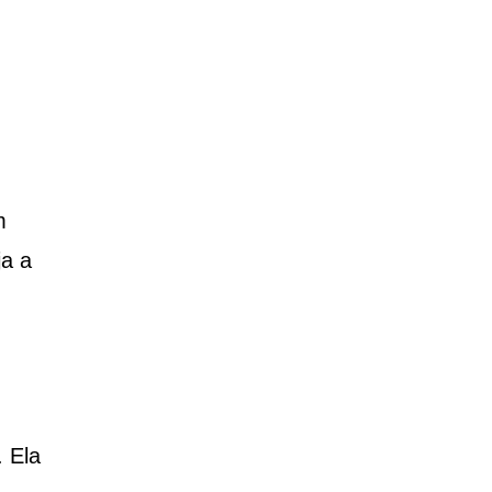
m
ja a
. Ela