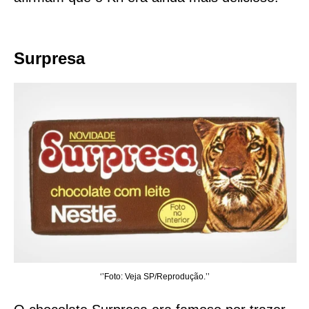
Surpresa
‘’Foto: Veja SP/Reprodução.’’