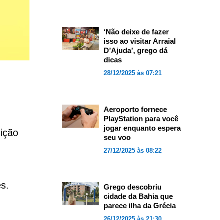
‘Não deixe de fazer
isso ao visitar Arraial
D’Ajuda’, grego dá
dicas
28/12/2025 às 07:21
Aeroporto fornece
PlayStation para você
jogar enquanto espera
ição
seu voo
27/12/2025 às 08:22
s.
Grego descobriu
cidade da Bahia que
parece ilha da Grécia
26/12/2025 às 21:30