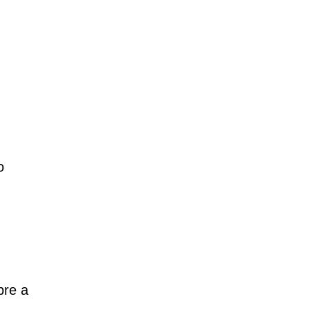
o
bre a