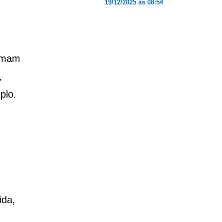
19/12/2025 às 08:54
tumam
,
plo.
ida,