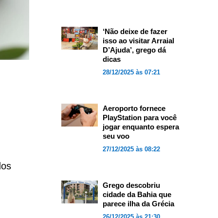
‘Não deixe de fazer
isso ao visitar Arraial
D’Ajuda’, grego dá
dicas
28/12/2025 às 07:21
Aeroporto fornece
PlayStation para você
jogar enquanto espera
seu voo
27/12/2025 às 08:22
dos
Grego descobriu
cidade da Bahia que
parece ilha da Grécia
26/12/2025 às 21:30