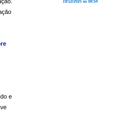
ação.
19/12/2025 às 08:54
ração
bre
edo e
ave