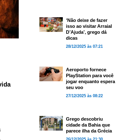
‘Não deixe de fazer
isso ao visitar Arraial
D’Ajuda’, grego dá
dicas
28/12/2025 às 07:21
Aeroporto fornece
PlayStation para você
jogar enquanto espera
vida
seu voo
27/12/2025 às 08:22
Grego descobriu
cidade da Bahia que
a
parece ilha da Grécia
26/12/2025 às 21:30