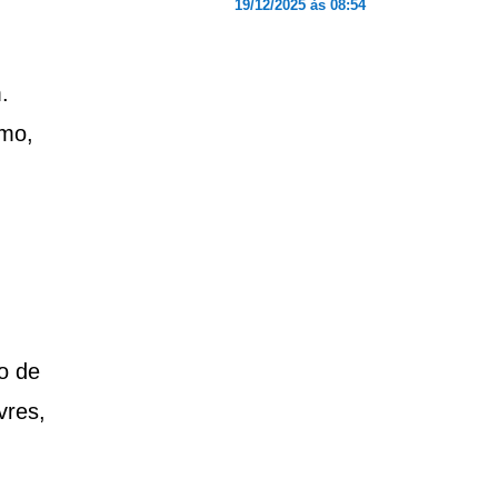
19/12/2025 às 08:54
.
smo,
o de
vres,