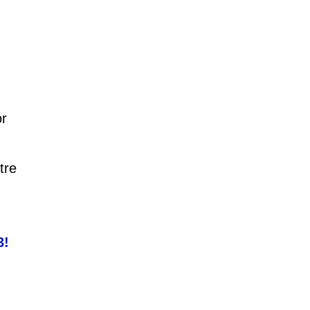
or
tre
3!