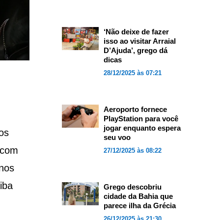
‘Não deixe de fazer
isso ao visitar Arraial
D’Ajuda’, grego dá
dicas
28/12/2025 às 07:21
Aeroporto fornece
PlayStation para você
jogar enquanto espera
os
seu voo
 com
27/12/2025 às 08:22
gnos
iba
Grego descobriu
cidade da Bahia que
parece ilha da Grécia
26/12/2025 às 21:30