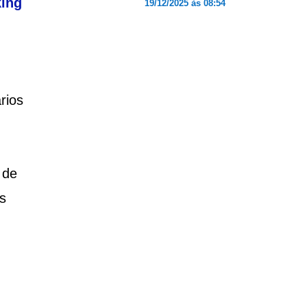
king
19/12/2025 às 08:54
rios
 de
s