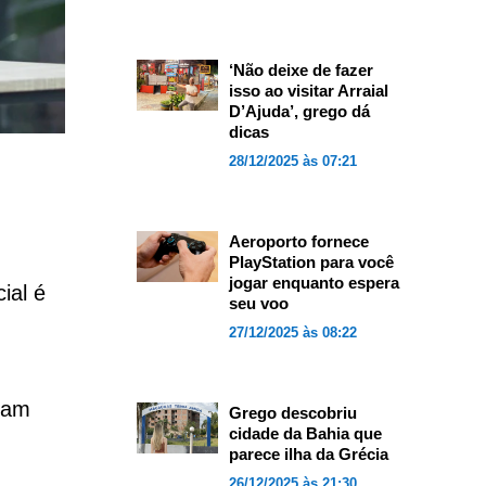
‘Não deixe de fazer
isso ao visitar Arraial
D’Ajuda’, grego dá
dicas
28/12/2025 às 07:21
Aeroporto fornece
PlayStation para você
jogar enquanto espera
ial é
seu voo
27/12/2025 às 08:22
tam
Grego descobriu
cidade da Bahia que
parece ilha da Grécia
26/12/2025 às 21:30